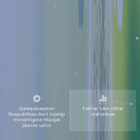
Qaraqalpaqstan
Faktlar hám cifrlar
Respublikası Awıl xojalıǵı
statistikası
ministrligine Múrájat
jiberiw ushın