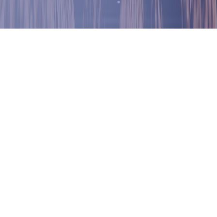
Interaktiv xızmetler
Awıl xojalıǵı ministrligi geoportalı
Tolıq maǵlıwmat
Awıl xojalıǵı ónimlerin islep shıǵarıwshılarǵa