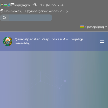
qqr@agro.uz
+998 (61) 222-71-41
Nókis qalası, T.Qayıpbergenov kóshesi 25-úy.
Qaraqalpaq
Qaraqalpaqstan Respublikası Awıl xojalıǵı
ministrligi