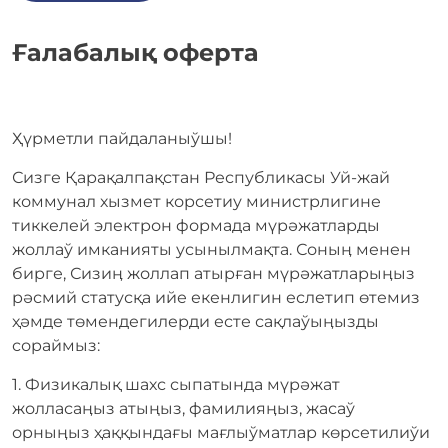
Ғалабалық оферта
Ҳүрметли пайдаланыўшы!
Сизге Қарақалпақстан Республикасы Уй-жай
коммунал хызмет корсетиу министрлигине
тиккелей электрон формада мүрәжатларды
жоллаў имканияты усынылмақта. Соныӊ менен
бирге, Сизиӊ жоллап атырған мүрәжатларыӊыз
рәсмий статусқа ийе екенлигин еслетип өтемиз
ҳәмде төмендегилерди есте сақлаўыӊызды
сораймыз:
1. Физикалық шахс сыпатында мүрәжат
жолласаӊыз атыңыз, фамилияӊыз, жасаў
орныӊыз ҳаққындағы мағлыўматлар көрсетилиўи