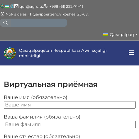
qqr@agro.uz
+998 (61) 222-71-41
Nókis qalası, T.Qayıpbergenov kóshesi 25-úy.
Qaraqalpaq
Qaraqalpaqstan Respublikası Awıl xojalıǵı
ministrligi
Виртуальная приёмная
Ваше имя (обязательно)
Ваша фамилия (обязательно)
Ваше отчество (обязательно)