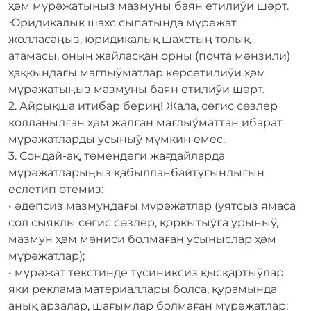
ҳәм мүрәжатыӊыз мазмуны баян етилиўи шәрт.
Юридикалық шахс сыпатында мүрәжат
жолласаӊыз, юридикалық шахстыӊ толық
атамасы, оныӊ жайласқан орны (почта мәнзили)
ҳаққындағы мағлыўматлар көрсетилиўи ҳәм
мүрәжатыӊыз мазмуны баян етилиўи шәрт.
2. Айрықша итибар бериӊ! Жала, сөгис сөзлер
қолланылған ҳәм жалған мағлыўматтан ибарат
мүрәжатларды усыныў мүмкин емес.
3. Сондай-ақ, төмендеги жағдайларда
мүрәжатларыӊыз қабылланбайтуғынлығын
еслетип өтемиз:
• әдепсиз мазмундағы мүрәжатлар (уятсыз ямаса
сол сыяқлы сөгис сөзлер, қорқытыўға урыныў,
мазмун ҳәм мәниси болмаған усыныслар ҳәм
мүрәжатлар);
• мүрәжат текстинде түсиниксиз қысқартыўлар
яки реклама материаллары болса, қурамында
анық арзалар, шағымлар болмаған мүрәжатлар;