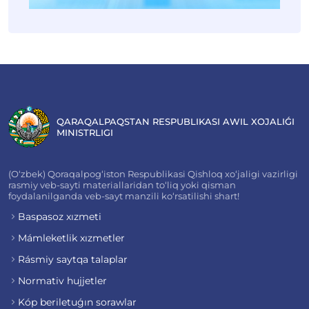
QARAQALPAQSTAN RESPUBLIKASI AWIL XOJALIǴI
MINISTRLIGI
(O‘zbek) Qoraqalpog‘iston Respublikasi Qishloq xo‘jaligi vazirligi
rasmiy veb-sayti materiallaridan to‘liq yoki qisman
foydalanilganda veb-sayt manzili ko‘rsatilishi shart!
Baspasoz xızmeti
Mámleketlik xızmetler
Rásmiy saytqa talaplar
Normativ hujjetler
Kóp beriletuǵın sorawlar