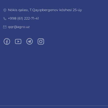
Nókis qalası, T.Qayıpbergenov kóshesi 25-úy
+998 (61) 222-71-41
qqr@agro.uz