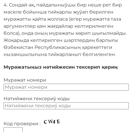
4. Сондай-ақ, пайдалыныўшы бир неше рет бир
мәселе бойынша тийкарлы жуўап берилген
мүрәжатты қайта жолласа (егер мүрәжатта таза
аргументлер ҳәм жағдайлар келтирилмеген
болса), онда оныӊ мүрәжаты көрип шығылмайды.
Жоқарыда келтирилген шәртлердиӊ барлығы
Өзбекистан Республикасыныӊ ҳәрекеттеги
нызамшылығына тийкарланып белгиленген.
Мүрәжатыӊыз нәтийжесин тексерип қөриӊ
Мүрәжат номери
Нәтийжени тексериӯ коды
Код проверки :