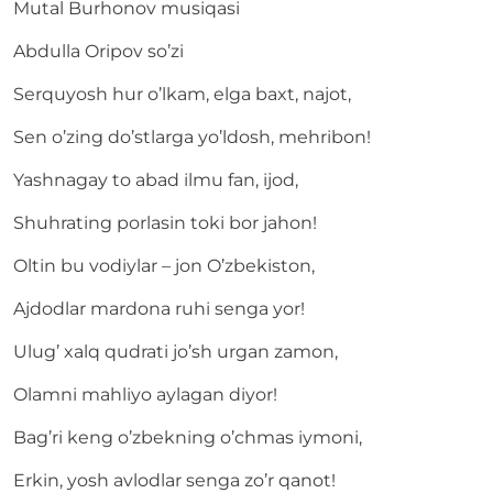
Mutal Burhonov musiqasi
Abdulla Oripov so’zi
Serquyosh hur o’lkam, elga baxt, najot,
Sen o’zing do’stlarga yo’ldosh, mehribon!
Yashnagay to abad ilmu fan, ijod,
Shuhrating porlasin toki bor jahon!
Oltin bu vodiylar – jon O’zbekiston,
Ajdodlar mardona ruhi senga yor!
Ulug’ xalq qudrati jo’sh urgan zamon,
Olamni mahliyo aylagan diyor!
Bag’ri keng o’zbekning o’chmas iymoni,
Erkin, yosh avlodlar senga zo’r qanot!