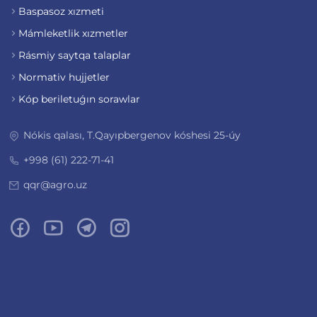
Baspasoz xızmeti
Mámleketlik xızmetler
Rásmiy saytqa talaplar
Normativ hujjetler
Kóp beriletuǵın sorawlar
Nókis qalası, T.Qayıpbergenov kóshesi 25-úy
+998 (61) 222-71-41
qqr@agro.uz