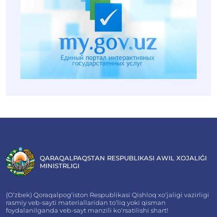
QARAQALPAQSTAN RESPUBLIKASI AWIL XOJALIǴI
MINISTRLIGI
(O‘zbek) Qoraqalpog‘iston Respublikasi Qishloq xo‘jaligi vazirligi
rasmiy veb-sayti materiallaridan to‘liq yoki qisman
foydalanilganda veb-sayt manzili ko‘rsatilishi shart!