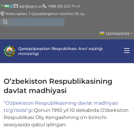
qqr@agro.uz
+998 (61) 222-71-41
Nókis qalası, T.Qayıpbergenov kóshesi 25-úy.
Qaraqalpaq
Qaraqalpaqstan Respublikası Awıl xojalıǵı
ministrligi
O’zbekiston Respublikasining
davlat madhiyasi
“O’zbekiston Respublikasining davlat madhiyasi
to’g’risida”gi
Qonun 1992 yil 10 dekabrda O’zbekiston
Respublikasi Oliy Kengashining o’n birinchi
sessiyasida qabul qilingan.