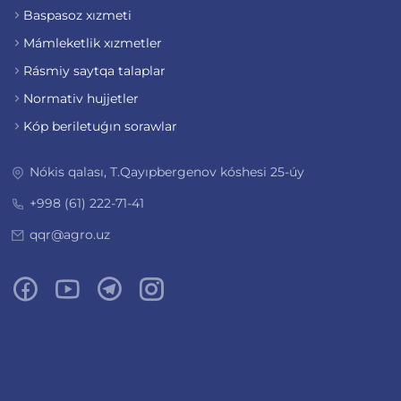
Baspasoz xızmeti
Mámleketlik xızmetler
Rásmiy saytqa talaplar
Normativ hujjetler
Kóp beriletuǵın sorawlar
Nókis qalası, T.Qayıpbergenov kóshesi 25-úy
+998 (61) 222-71-41
qqr@agro.uz