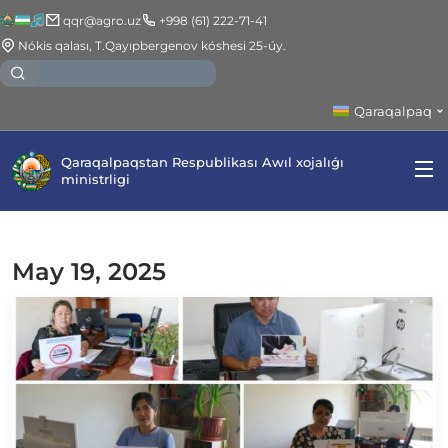
qqr@agro.uz
+998 (61) 222-71-41
Nókis qalası, T.Qayıpbergenov kóshesi 25-úy.
Qaraqalpaq
Qaraqalpaqstan Respublikası Awıl xojalıǵı
ministrligi
May 19, 2025