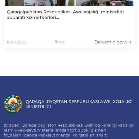
Qaraqalpaqstan Respublikası Awıl xojalıǵı ministrligi
apparatı xızmetkerleri...
Dawamın oqıw
19.05.2025
401
QARAQALPAQSTAN RESPUBLIKASI AWIL XOJALIǴI
MINISTRLIGI
(O‘zbek) Qoraqalpog‘iston Respublikasi Qishloq xo‘jaligi vazirligi
rasmiy veb-sayti materiallaridan to‘liq yoki qisman
foydalanilganda veb-sayt manzili ko‘rsatilishi shart!