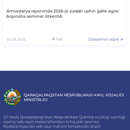
Ámiwdárya rayonında 2026-jıl zúrááti ushın ǵálle egiw
boyınsha seminar ótkerildi
Dawamın oqıw
28.08.2025
998
QARAQALPAQSTAN RESPUBLIKASI AWIL XOJALIǴI
MINISTRLIGI
(O‘zbek) Qoraqalpog‘iston Respublikasi Qishloq xo‘jaligi vazirligi
rasmiy veb-sayti materiallaridan to‘liq yoki qisman
foydalanilganda veb-sayt manzili ko‘rsatilishi shart!