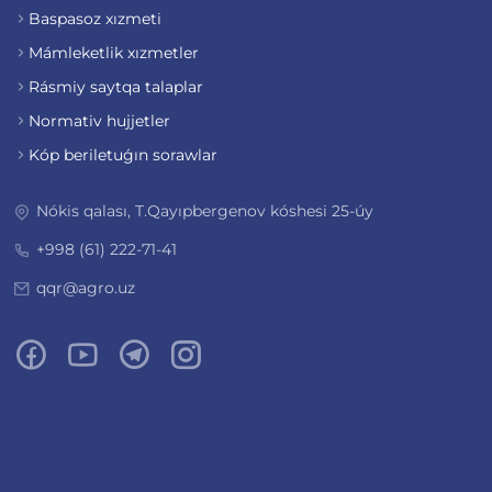
Baspasoz xızmeti
Mámleketlik xızmetler
Rásmiy saytqa talaplar
Normativ hujjetler
Kóp beriletuǵın sorawlar
Nókis qalası, T.Qayıpbergenov kóshesi 25-úy
+998 (61) 222-71-41
qqr@agro.uz