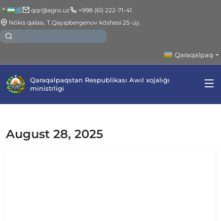
qqr@agro.uz
+998 (61) 222-71-41
Nókis qalası, T.Qayıpbergenov kóshesi 25-úy.
Qaraqalpaq
Qaraqalpaqstan Respublikası Awıl xojalıǵı
ministrligi
August 28, 2025