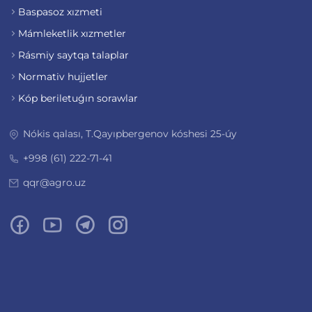
Baspasoz xızmeti
Mámleketlik xızmetler
Rásmiy saytqa talaplar
Normativ hujjetler
Kóp beriletuǵın sorawlar
Nókis qalası, T.Qayıpbergenov kóshesi 25-úy
+998 (61) 222-71-41
qqr@agro.uz