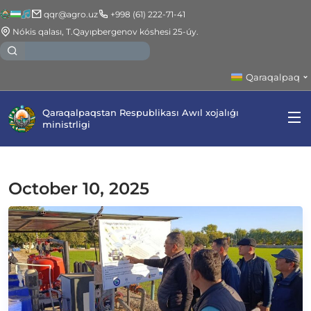
qqr@agro.uz
+998 (61) 222-71-41
Nókis qalası, T.Qayıpbergenov kóshesi 25-úy.
Qaraqalpaq
Qaraqalpaqstan Respublikası Awıl xojalıǵı
ministrligi
October 10, 2025