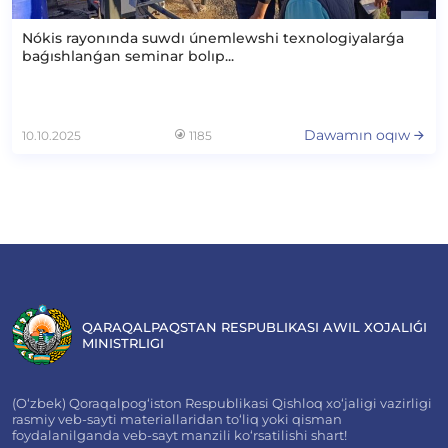
Nókis rayonında suwdı únemlewshi texnologiyalarǵa
baǵıshlanǵan seminar bolıp...
Dawamın oqıw
10.10.2025
1185
QARAQALPAQSTAN RESPUBLIKASI AWIL XOJALIǴI
MINISTRLIGI
(O‘zbek) Qoraqalpog‘iston Respublikasi Qishloq xo‘jaligi vazirligi
rasmiy veb-sayti materiallaridan to‘liq yoki qisman
foydalanilganda veb-sayt manzili ko‘rsatilishi shart!