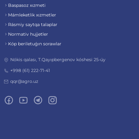
Baspasoz xızmeti
Mámleketlik xızmetler
Rásmiy saytqa talaplar
Normativ hujjetler
Kóp beriletuǵın sorawlar
Nókis qalası, T.Qayıpbergenov kóshesi 25-úy
+998 (61) 222-71-41
qqr@agro.uz