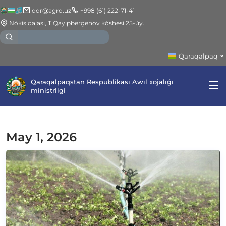
qqr@agro.uz
+998 (61) 222-71-41
Nókis qalası, T.Qayıpbergenov kóshesi 25-úy.
Qaraqalpaq
Qaraqalpaqstan Respublikası Awıl xojalıǵı
ministrligi
May 1, 2026