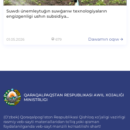
Suwdı únemleytuǵın suwǵarıw texnologiyaların
engizgenligi ushın subsidiya...
Dawamın oqıw
01.05.2026
679
QARAQALPAQSTAN RESPUBLIKASI AWIL XOJALIǴI
MINISTRLIGI
(O‘zbek) Qoraqalpog‘iston Respublikasi Qishloq xo‘jaligi vazirligi
rasmiy veb-sayti materiallaridan to‘liq yoki qisman
foydalanilganda veb-sayt manzili ko‘rsatilishi shart!