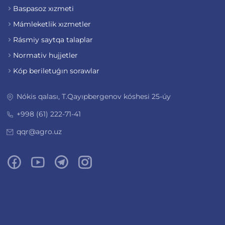
Baspasoz xızmeti
Mámleketlik xızmetler
Rásmiy saytqa talaplar
Normativ hujjetler
Kóp beriletuǵın sorawlar
Nókis qalası, T.Qayıpbergenov kóshesi 25-úy
+998 (61) 222-71-41
qqr@agro.uz