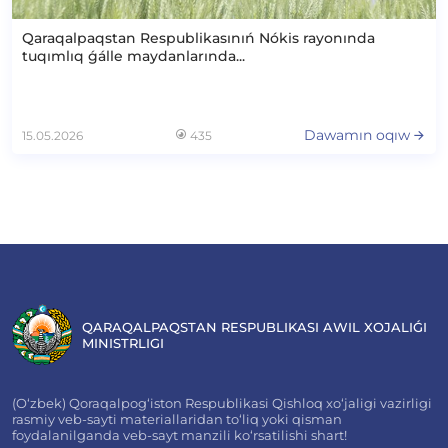
Qaraqalpaqstan Respublikasınıń Nókis rayonında
tuqımlıq ǵálle maydanlarında...
Dawamın oqıw
15.05.2026
435
QARAQALPAQSTAN RESPUBLIKASI AWIL XOJALIǴI
MINISTRLIGI
(O‘zbek) Qoraqalpog‘iston Respublikasi Qishloq xo‘jaligi vazirligi
rasmiy veb-sayti materiallaridan to‘liq yoki qisman
foydalanilganda veb-sayt manzili ko‘rsatilishi shart!