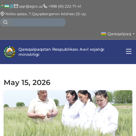
qqr@agro.uz
+998 (61) 222-71-41
Nókis qalası, T.Qayıpbergenov kóshesi 25-úy.
Qaraqalpaq
Qaraqalpaqstan Respublikası Awıl xojalıǵı
ministrligi
May 15, 2026