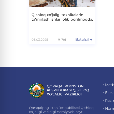
Qishloq xo‘jaligi texnikalarini
ta’mirlash ishlari olib borilmoqda.
Batafsil
05.03.2025
791
Matb
QORAQALPOG‘ISTON
RESPUBLIKASI QISHLOQ
Elekt
XO‘JALIGI VAZIRLIGI
Rasm
Qoraqalpog‘iston Respublikasi Qishloq
Norm
xo‘jaligi vazirligi rasmiy veb-sayti