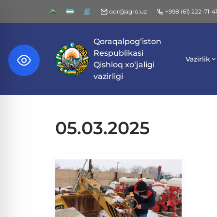
qqr@agro.uz
+998 (61) 222-71-4
Qoraqalpog‘iston
Respublikasi
Vazirlik
Qishloq xo‘jaligi
vazirligi
05.03.2025