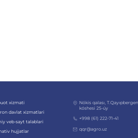
uot xizmati
Nókis qalası, T.Qayıpberge
kóshesi 25-úy
ron davlat xizmatlari
+998 (61) 222-71-41
iy veb-sayt talablari
qqr@agro.uz
ativ hujjatlar