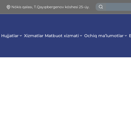
1
Nókis qalası, T.Qayıpbergenov kóshesi 25-úy.
Hujjatlar
Xizmatlar
Matbuot xizmati
Ochiq ma’lumotlar
E