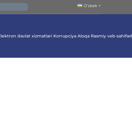
O‘zbek
lektron davlat xizmatlari
Korrupciya
Aloqa
Rasmiy veb-sahifada 