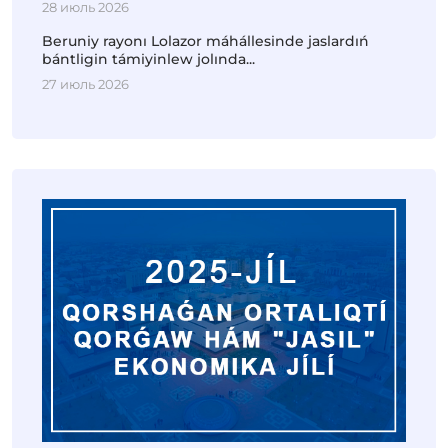
28 июль 2026
Beruniy rayonı Lolazor máhállesinde jaslardıń
bántligin támiyinlew jolında...
27 июль 2026