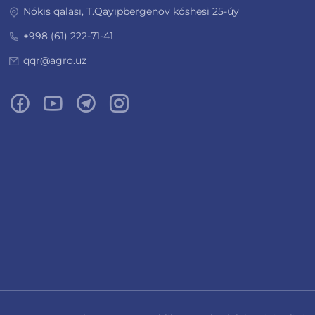
Nókis qalası, T.Qayıpbergenov kóshesi 25-úy
+998 (61) 222-71-41
qqr@agro.uz