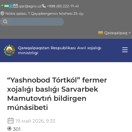
qqr@agro.uz
+998 (61) 222-71-41
Nókis qalası, T.Qayıpbergenov kóshesi 25-úy.
Qaraqalpaq
Qaraqalpaqstan Respublikası Awıl xojalıǵı
ministrligi
“Yashnobod Tórtkól” fermer
xojalıǵı baslıǵı Sarvarbek
Mamutovtıń bildirgen
múnásibeti
19 май 2026, 9:33
301