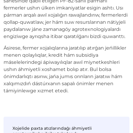
sánesinde qabıl etilgen PF-82-sanlı pármanı
fermerler ushın úlken imkaniyatlar esigin ashtı. Usı
párman arqalı awıl xojalıǵın rawajlandırıw, fermerlerdi
qollap-quwatlaw, jer hám suw resurslarınan nátiyjeli
paydalanıw jáne zamanagóy agrotexnologiyalardı
engiziwge ayrıqsha itibar qaratılǵanı bizdi quwanttı.
Ásirese, fermer xojalıqlarına jaratılıp atırǵan jeńillikler
menen qolaylıqlar, kredit hám subsidiya
máselelerindegi ápiwayılıqlar awıl miynetkeshleri
ushın áhmiyetli xoshamet bolıp atır. Bul bolsa
ónimdarlıqtı asırıw, jańa jumıs orınların jaratıw hám
xalqımızdıń dástúrxanın sapalı ónimler menen
támiyinlewge xızmet etedi.
Xojelide paxta atızlarındaǵı áhmiyetli