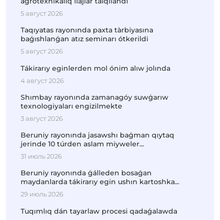
agrotexnikalıq ilajlar talqılandı
5 август 2026
Taqıyatas rayonında paxta tàrbiyasına
baǵıshlanǵan atız seminarı ótkerildi
5 август 2026
Tákirarıy eginlerden mol ónim alıw jolında
4 август 2026
Shımbay rayonında zamanagóy suwǵarıw
texnologiyaları engizilmekte
3 август 2026
Beruniy rayonında jasawshı baǵman qıytaq
jerinde 10 túrden aslam miyweler...
31 июль 2026
Beruniy rayonında ǵálleden bosaǵan
maydanlarda tákirarıy egin ushın kartoshka...
29 июль 2026
Tuqımlıq dán tayarlaw procesi qadaǵalawda