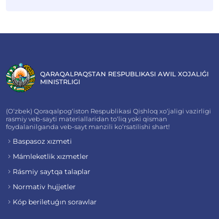
QARAQALPAQSTAN RESPUBLIKASI AWIL XOJALIǴI
MINISTRLIGI
(O‘zbek) Qoraqalpog‘iston Respublikasi Qishloq xo‘jaligi vazirligi
rasmiy veb-sayti materiallaridan to‘liq yoki qisman
foydalanilganda veb-sayt manzili ko‘rsatilishi shart!
Baspasoz xızmeti
Mámleketlik xızmetler
Rásmiy saytqa talaplar
Normativ hujjetler
Kóp beriletuǵın sorawlar