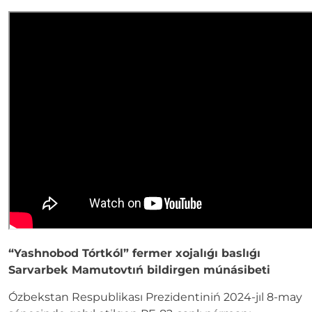
“Yashnobod Tórtkól” fermer xojalıǵı baslıǵı
Sarvarbek Mamutovtıń bildirgen múnásibeti
Ózbekstan Respublikası Prezidentiniń 2024-jıl 8-may