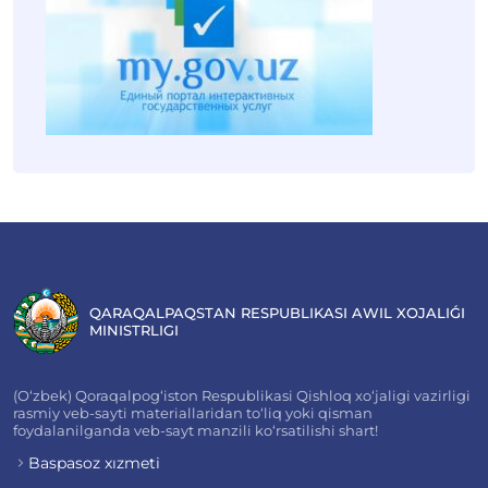
QARAQALPAQSTAN RESPUBLIKASI AWIL XOJALIǴI
MINISTRLIGI
(O‘zbek) Qoraqalpog‘iston Respublikasi Qishloq xo‘jaligi vazirligi
rasmiy veb-sayti materiallaridan to‘liq yoki qisman
foydalanilganda veb-sayt manzili ko‘rsatilishi shart!
Baspasoz xızmeti