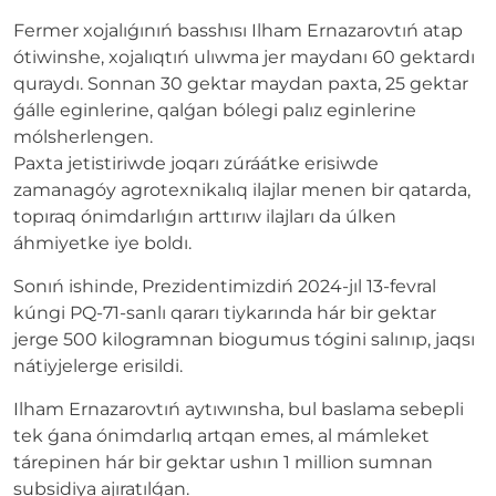
Fermer xojalıǵınıń basshısı Ilham Ernazarovtıń atap
ótiwinshe, xojalıqtıń ulıwma jer maydanı 60 gektardı
quraydı. Sonnan 30 gektar maydan paxta, 25 gektar
ǵálle eginlerine, qalǵan bólegi palız eginlerine
mólsherlengen.
Paxta jetistiriwde joqarı zúráátke erisiwde
zamanagóy agrotexnikalıq ilajlar menen bir qatarda,
topıraq ónimdarlıǵın arttırıw ilajları da úlken
áhmiyetke iye boldı.
Sonıń ishinde, Prezidentimizdiń 2024-jıl 13-fevral
kúngi PQ-71-sanlı qararı tiykarında hár bir gektar
jerge 500 kilogramnan biogumus tógini salınıp, jaqsı
nátiyjelerge erisildi.
Ilham Ernazarovtıń aytıwınsha, bul baslama sebepli
tek ǵana ónimdarlıq artqan emes, al mámleket
tárepinen hár bir gektar ushın 1 million sumnan
subsidiya ajıratılǵan.