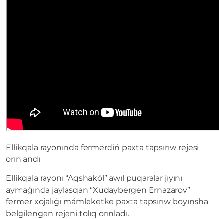
Ellikqala rayonında fermerdiń paxta tapsırıw rejesi
orınlandı
Ellikqala rayonı “Aqshakól” awıl puqaralar jıyını
aymaǵında jaylasqan “Xudaybergen Ernazarov”
fermer xojalıǵı mámleketke paxta tapsırıw boyınsha
belgilengen rejeni tolıq orınladı.