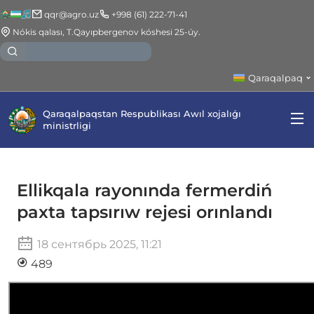
qqr@agro.uz
+998 (61) 222-71-41
Nókis qalası, T.Qayıpbergenov kóshesi 25-úy.
Qaraqalpaq
Qaraqalpaqstan Respublikası Awıl xojalıǵı
ministrligi
Ellikqala rayonında fermerdiń
paxta tapsırıw rejesi orınlandı
18 сентябрь 2025, 11:21
489