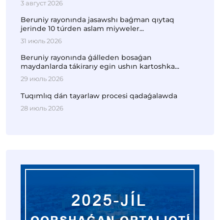
3 август 2026
Beruniy rayonında jasawshı baǵman qıytaq
jerinde 10 túrden aslam miyweler...
31 июль 2026
Beruniy rayonında ǵálleden bosaǵan
maydanlarda tákirarıy egin ushın kartoshka...
29 июль 2026
Tuqımlıq dán tayarlaw procesi qadaǵalawda
28 июль 2026