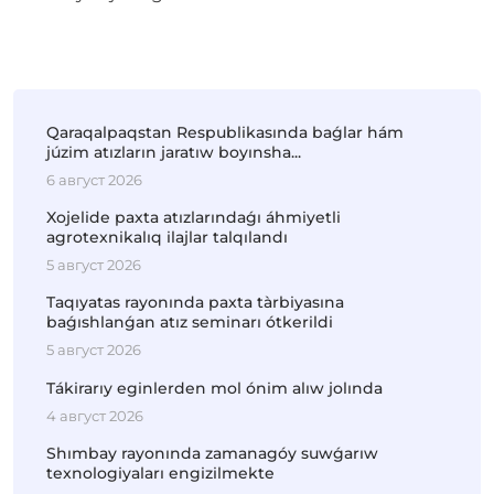
Qaraqalpaqstan Respublikasında baǵlar hám
júzim atızların jaratıw boyınsha...
6 август 2026
Xojelide paxta atızlarındaǵı áhmiyetli
agrotexnikalıq ilajlar talqılandı
5 август 2026
Taqıyatas rayonında paxta tàrbiyasına
baǵıshlanǵan atız seminarı ótkerildi
5 август 2026
Tákirarıy eginlerden mol ónim alıw jolında
4 август 2026
Shımbay rayonında zamanagóy suwǵarıw
texnologiyaları engizilmekte