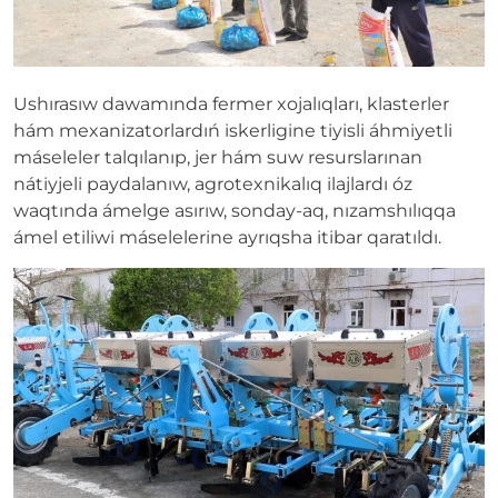
Ushırasıw dawamında fermer xojalıqları, klasterler
hám mexanizatorlardıń iskerligine tiyisli áhmiyetli
máseleler talqılanıp, jer hám suw resurslarınan
nátiyjeli paydalanıw, agrotexnikalıq ilajlardı óz
waqtında ámelge asırıw, sonday-aq, nızamshılıqqa
ámel etiliwi máselelerine ayrıqsha itibar qaratıldı.