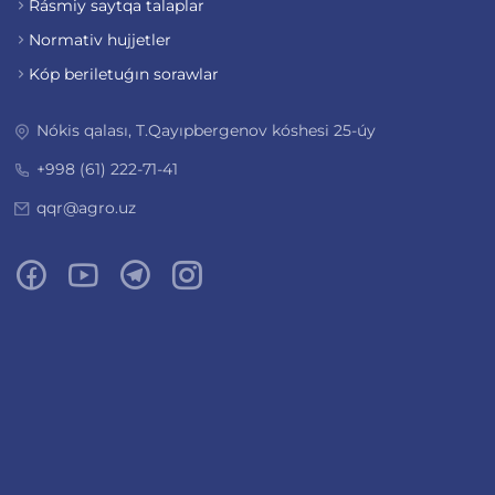
Rásmiy saytqa talaplar
Normativ hujjetler
Kóp beriletuǵın sorawlar
Nókis qalası, T.Qayıpbergenov kóshesi 25-úy
+998 (61) 222-71-41
qqr@agro.uz