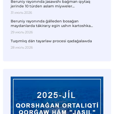
Beruniy rayonında jasawshı baǵman qıytaq
jerinde 10 túrden aslam miyweler...
31 июль 2026
Beruniy rayonında ǵálleden bosaǵan
maydanlarda tákirarıy egin ushın kartoshka...
29 июль 2026
Tuqımlıq dán tayarlaw procesi qadaǵalawda
28 июль 2026