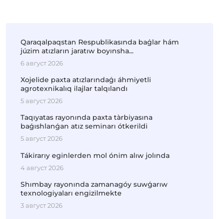
Qaraqalpaqstan Respublikasında baǵlar hám
júzim atızların jaratıw boyınsha...
6 август 2026
Xojelide paxta atızlarındaǵı áhmiyetli
agrotexnikalıq ilajlar talqılandı
5 август 2026
Taqıyatas rayonında paxta tàrbiyasına
baǵıshlanǵan atız seminarı ótkerildi
5 август 2026
Tákirarıy eginlerden mol ónim alıw jolında
4 август 2026
Shımbay rayonında zamanagóy suwǵarıw
texnologiyaları engizilmekte
3 август 2026