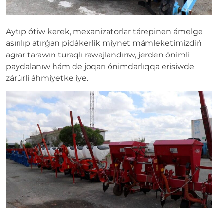
Aytıp ótiw kerek, mexanizatorlar tárepinen ámelge
asırılıp atırǵan pidákerlik miynet mámleketimizdiń
agrar tarawın turaqlı rawajlandırıw, jerden ónimli
paydalanıw hám de joqarı ónimdarlıqqa erisiwde
zárúrli áhmiyetke iye.