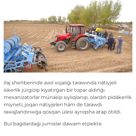
Ilaj sheńberinde awıl xojalıǵı tarawında nátiyjeli
iskerlik júrgizip kiyatırǵan bir topar aldıńǵı
mexanizatorlar múnásip sıylıqlanıp, olardıń pidákerlik
miyneti, joqarı nátiyjeleri hám de tarawdı
rawajlandırıwǵa qosqan úlesi ayrıqsha atap ótildi.
Bul baǵdardaǵı jumıslar dawam etpekte.