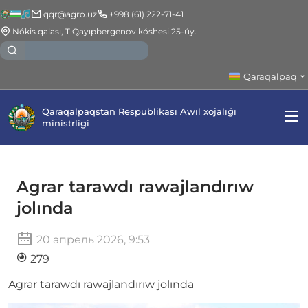
qqr@agro.uz
+998 (61) 222-71-41
Nókis qalası, T.Qayıpbergenov kóshesi 25-úy.
Qaraqalpaq
Qaraqalpaqstan Respublikası Awıl xojalıǵı
ministrligi
Agrar tarawdı rawajlandırıw
jolında
20 апрель 2026, 9:53
279
Agrar tarawdı rawajlandırıw jolında