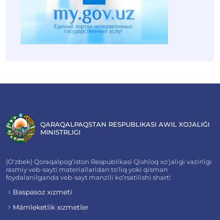
QARAQALPAQSTAN RESPUBLIKASI AWIL XOJALIǴI
MINISTRLIGI
(O‘zbek) Qoraqalpog‘iston Respublikasi Qishloq xo‘jaligi vazirligi
rasmiy veb-sayti materiallaridan to‘liq yoki qisman
foydalanilganda veb-sayt manzili ko‘rsatilishi shart!
Baspasoz xızmeti
Mámleketlik xızmetler