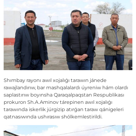
Shımbay rayonı awıl xojalıǵı tarawın jánede
rawajlandırıw, bar mashqalalardı úyreniw hám olardı
saplastırıw boyınsha Qaraqalpaqstan Respublikası
prokurorı Sh.A.Aminov tárepinen awıl xojalıǵı
tarawında iskerlik júrgizip atırǵan taraw qánigeleri
qatnasıwında ushırasıw shólkemlestirildi.