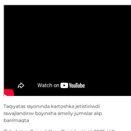
Taqıyatas rayonında kartoshka jetistiriwdi
rawajlandırıw boyınsha ámeliy jumıslar alıp
barılmaqta