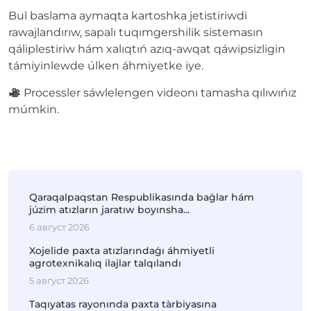
Bul baslama aymaqta kartoshka jetistiriwdi
rawajlandırıw, sapalı tuqımgershilik sistemasın
qáliplestiriw hám xalıqtıń azıq-awqat qáwipsizligin
támiyinlewde úlken áhmiyetke iye.
Processler sáwlelengen videonı tamasha qılıwıńız
múmkin.
Qaraqalpaqstan Respublikasında baǵlar hám
júzim atızların jaratıw boyınsha...
6 август 2026
Xojelide paxta atızlarındaǵı áhmiyetli
agrotexnikalıq ilajlar talqılandı
5 август 2026
Taqıyatas rayonında paxta tàrbiyasına