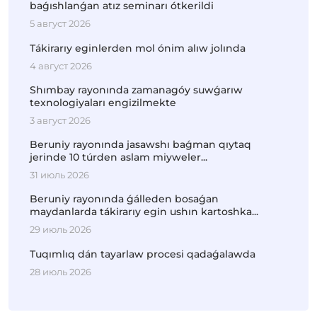
baǵıshlanǵan atız seminarı ótkerildi
5 август 2026
Tákirarıy eginlerden mol ónim alıw jolında
4 август 2026
Shımbay rayonında zamanagóy suwǵarıw
texnologiyaları engizilmekte
3 август 2026
Beruniy rayonında jasawshı baǵman qıytaq
jerinde 10 túrden aslam miyweler...
31 июль 2026
Beruniy rayonında ǵálleden bosaǵan
maydanlarda tákirarıy egin ushın kartoshka...
29 июль 2026
Tuqımlıq dán tayarlaw procesi qadaǵalawda
28 июль 2026