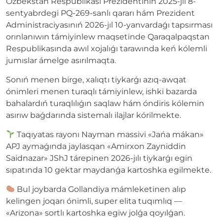
Ózbekstan Respublikası Prezidentiniń 2025-jıl 8-
sentyabrdegi PQ-269-sanlı qararı hám Prezident
Administraciyasınıń 2026-jıl 10-yanvardaǵı tapsırması
orınlanıwın támiyinlew maqsetinde Qaraqalpaqstan
Respublikasında awıl xojalıǵı tarawında keń kólemli
jumıslar ámelge asırılmaqta.
Sonıń menen birge, xalıqtı tiykarǵı azıq-awqat
ónimleri menen turaqlı támiyinlew, ishki bazarda
bahalardıń turaqlılıǵın saqlaw hám óndiris kólemin
asırıw baǵdarında sistemalı ilajlar kórilmekte.
Taqıyatas rayonı Nayman massivi «Jańa mákan»
APJ aymaǵında jaylasqan «Amirxon Zayniddin
Saidnazar» JShJ tárepinen 2026-jılı tiykarǵı egin
sıpatında 10 gektar maydanǵa kartoshka egilmekte.
Bul joybarda Gollandiya mámleketinen alıp
kelingen joqarı ónimli, super elita tuqımlıq —
«Arizona» sortlı kartoshka egiw jolǵa qoyılǵan.