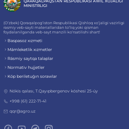
QARAQALPAQSTAN RESPUBLIKASI AWIL XOJALIǴI
MINISTRLIGI
(O‘zbek) Qoraqalpog‘iston Respublikasi Qishloq xo‘jaligi vazirligi
rasmiy veb-sayti materiallaridan to‘liq yoki qisman
foydalanilganda veb-sayt manzili ko‘rsatilishi shart!
Baspasoz xızmeti
Mámleketlik xızmetler
Rásmiy saytqa talaplar
Normativ hujjetler
Kóp beriletuǵın sorawlar
Nókis qalası, T.Qayıpbergenov kóshesi 25-úy
+998 (61) 222-71-41
qqr@agro.uz