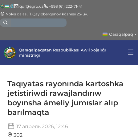
qqr@agro.uz
+998 (61) 222-71-41
Nókis qalası, T.Qayıpbergenov kóshesi 25-úy.
Qaraqalpaq
Qaraqalpaqstan Respublikası Awıl xojalıǵı
ministrligi
Taqıyatas rayonında kartoshka
jetistiriwdi rawajlandırıw
boyınsha ámeliy jumıslar alıp
barılmaqta
17 апрель 2026, 12:46
302