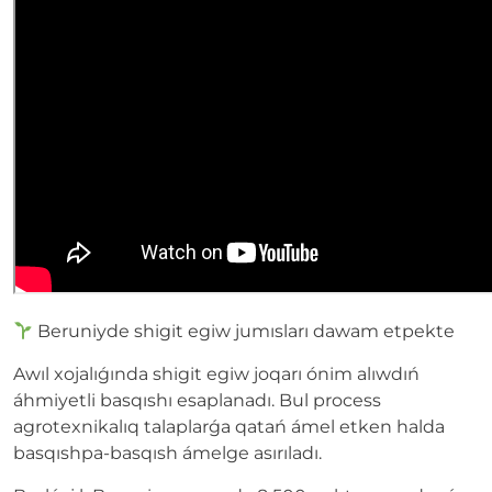
Beruniyde shigit egiw jumısları dawam etpekte
Awıl xojalıǵında shigit egiw joqarı ónim alıwdıń
áhmiyetli basqıshı esaplanadı. Bul process
agrotexnikalıq talaplarǵa qatań ámel etken halda
basqıshpa-basqısh ámelge asırıladı.