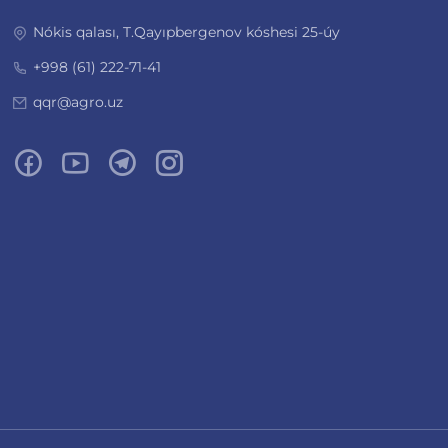
Nókis qalası, T.Qayıpbergenov kóshesi 25-úy
+998 (61) 222-71-41
qqr@agro.uz