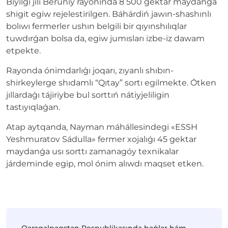
Bıyılǵı jılı Beruniy rayonında 8 500 gektar maydanǵa
shigit egiw rejelestirilgen. Báhárdiń jawın-shashınlı
bolıwı fermerler ushın belgili bir qıyınshılıqlar
tuwdırǵan bolsa da, egiw jumısları izbe-iz dawam
etpekte.
Rayonda ónimdarlıǵı joqarı, zıyanlı shıbın-
shirkeylerge shıdamlı “Qıtay” sortı egilmekte. Ótken
jıllardaǵı tájiriybe bul sorttıń nátiyjeliligin
tastıyıqlaǵan.
Atap aytqanda, Nayman máhállesindegi «ESSH
Yeshmuratov Sádulla» fermer xojalıǵı 45 gektar
maydanǵa usı sorttı zamanagóy texnikalar
járdeminde egip, mol ónim alıwdı maqset etken.