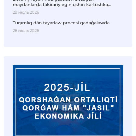
maydanlarda tákirarıy egin ushın kartoshka...
29 июль 2026
Tuqımlıq dán tayarlaw procesi qadaǵalawda
28 июль 2026