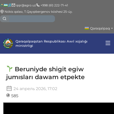
qqr@agro.uz
+998 (61) 222-71-41
Nókis qalası, T.Qayıpbergenov kóshesi 25-úy.
Qaraqalpaq
Qaraqalpaqstan Respublikası Awıl xojalıǵı
ministrligi
Beruniyde shigit egiw
jumısları dawam etpekte
24 апрель 2026, 17:02
585