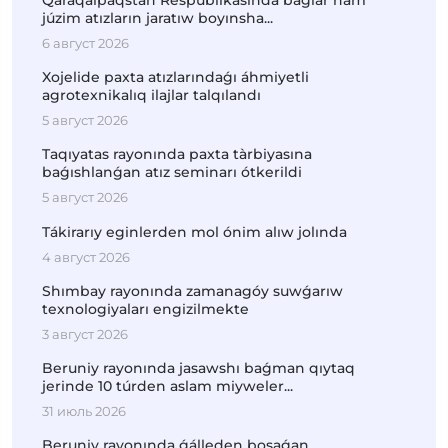
Qaraqalpaqstan Respublikasında baǵlar hám
júzim atızların jaratıw boyınsha...
6 август 2026
Xojelide paxta atızlarındaǵı áhmiyetli
agrotexnikalıq ilajlar talqılandı
5 август 2026
Taqıyatas rayonında paxta tàrbiyasına
baǵıshlanǵan atız seminarı ótkerildi
5 август 2026
Tákirarıy eginlerden mol ónim alıw jolında
4 август 2026
Shımbay rayonında zamanagóy suwǵarıw
texnologiyaları engizilmekte
3 август 2026
Beruniy rayonında jasawshı baǵman qıytaq
jerinde 10 túrden aslam miyweler...
31 июль 2026
Beruniy rayonında ǵálleden bosaǵan