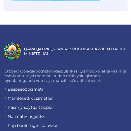
QARAQALPAQSTAN RESPUBLIKASI AWIL XOJALIǴI
MINISTRLIGI
(O‘zbek) Qoraqalpog‘iston Respublikasi Qishloq xo‘jaligi vazirligi
rasmiy veb-sayti materiallaridan to‘liq yoki qisman
foydalanilganda veb-sayt manzili ko‘rsatilishi shart!
Baspasoz xızmeti
Mámleketlik xızmetler
Rásmiy saytqa talaplar
Normativ hujjetler
Kóp beriletuǵın sorawlar