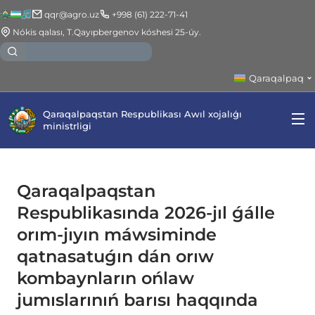
qqr@agro.uz
+998 (61) 222-71-41
Nókis qalası, T.Qayıpbergenov kóshesi 25-úy.
Qaraqalpaq
Qaraqalpaqstan Respublikası Awıl xojalıǵı
ministrligi
Qaraqalpaqstan
Respublikasında 2026-jıl ǵálle
orım-jıyın máwsiminde
qatnasatuǵın dán orıw
kombaynların ońlaw
jumıslarınıń barısı haqqında