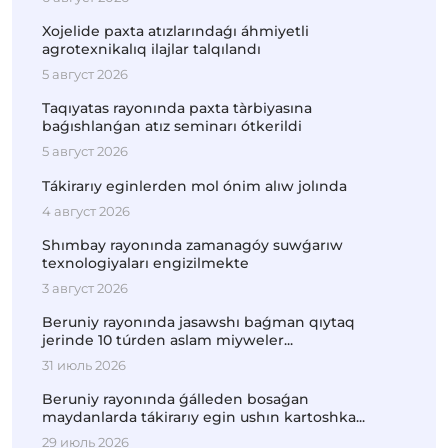
Xojelide paxta atızlarındaǵı áhmiyetli
agrotexnikalıq ilajlar talqılandı
5 август 2026
Taqıyatas rayonında paxta tàrbiyasına
baǵıshlanǵan atız seminarı ótkerildi
5 август 2026
Tákirarıy eginlerden mol ónim alıw jolında
4 август 2026
Shımbay rayonında zamanagóy suwǵarıw
texnologiyaları engizilmekte
3 август 2026
Beruniy rayonında jasawshı baǵman qıytaq
jerinde 10 túrden aslam miyweler...
31 июль 2026
Beruniy rayonında ǵálleden bosaǵan
maydanlarda tákirarıy egin ushın kartoshka...
29 июль 2026