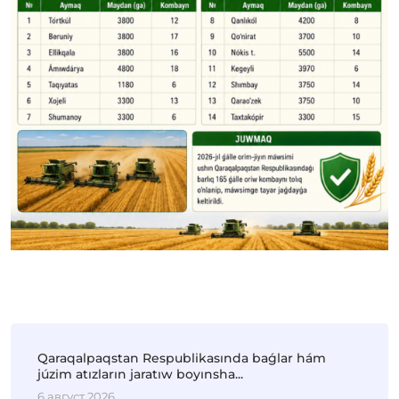
Qaraqalpaqstan Respublikasında baǵlar hám
júzim atızların jaratıw boyınsha...
6 август 2026