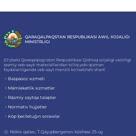
QARAQALPAQSTAN RESPUBLIKASI AWIL XOJALIǴI
MINISTRLIGI
(O‘zbek) Qoraqalpog‘iston Respublikasi Qishloq xo‘jaligi vazirligi
rasmiy veb-sayti materiallaridan to‘liq yoki qisman
foydalanilganda veb-sayt manzili ko‘rsatilishi shart!
Baspasoz xızmeti
Mámleketlik xızmetler
Rásmiy saytqa talaplar
Normativ hujjetler
Kóp beriletuǵın sorawlar
Nókis qalası, T.Qayıpbergenov kóshesi 25-úy