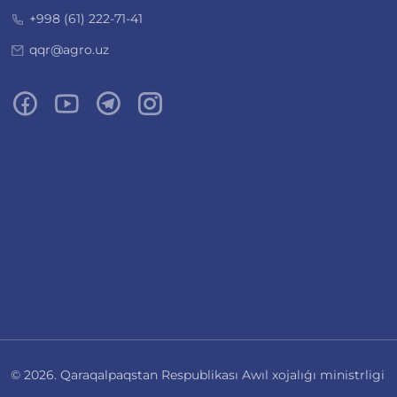
+998 (61) 222-71-41
qqr@agro.uz
© 2026. Qaraqalpaqstan Respublikası Awıl xojalıǵı ministrligi