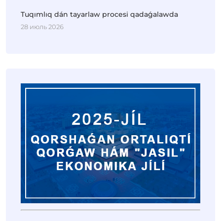
Tuqımlıq dán tayarlaw procesi qadaǵalawda
28 июль 2026